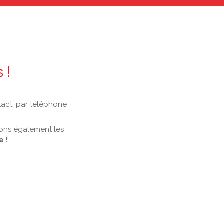
 !
tact, par téléphone
frons également les
 !