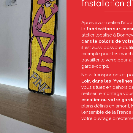
Installation 
Après avoir réalisé l’étu
la
fabrication sur-me
atelier localisé à Bonnev
dans
le coloris de votr
il est aussi possible d’ut
exemple pour les march
travailler le verre pour a
garde-corps.
Nous transportons et po
Loir, dans les
Yvelines,
vous situez en dehors de
réaliser le montage vous
escalier ou votre gar
plans définis en amont, N
l'ensemble de la France
votre ouvrage directemen