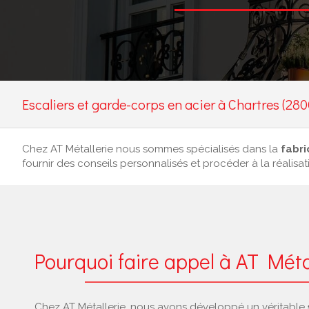
Escaliers et garde-corps en acier à Chartres (280
Chez AT Métallerie nous sommes spécialisés dans la
fabri
fournir des conseils personnalisés et procéder à la réalis
Pourquoi faire appel à AT Méta
Chez AT Métallerie, nous avons développé un véritable