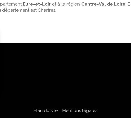
département
Eure-et-Loir
et à la région
Centre-Val de Loire
. 
du département est Chartres.
Plan du site
Mentions légales
 partenaire de
AXONAUT