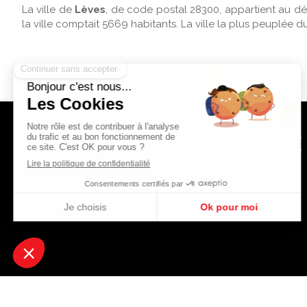
La ville de
Lèves
, de code postal 28300, appartient au 
la ville comptait 5669 habitants. La ville la plus peuplée 
AT MÉTALLERIE
15 Rue Saint-Gilles
28800
Bonneval
Afficher le téléphone
|
Site
Création et référencement du site par Simplébo