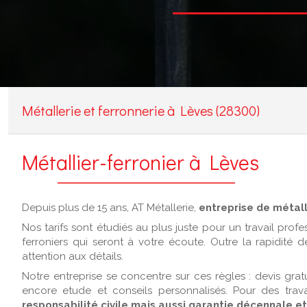
Métallerie et ferronnerie à Lèves (28300)
Métallier-ferronier à Lèves
Depuis plus de 15 ans, AT Métallerie,
entreprise de métall
Nos tarifs sont étudiés au plus juste pour un travail prof
ferroniers qui seront à votre écoute. Outre la rapidité d
attention aux détails.
Notre entreprise se concentre sur ces règles : devis gratu
encore etude et conseils personnalisés. Pour des trav
responsabilité civile mais aussi garantie décennale e