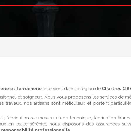
erie et ferronnerie
, intervient dans la région de
Chartres (28)
essionnel et soigneux. Nous vous proposons les services de mét
es travaux, nos artisans sont méticuleux et portent particuli
it, fabrication sur-mesure, etude technique, fabrication Franc
aux en toute sérénité, nous disposons des assurances suiva
t responsabilité professionnelle
.