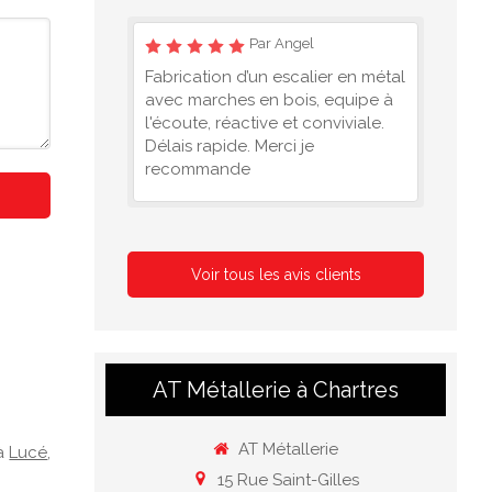
Par Angel
Fabrication d’un escalier en métal
avec marches en bois, equipe à
l'écoute, réactive et conviviale.
Délais rapide. Merci je
recommande
Voir tous les avis clients
AT Métallerie à Chartres
AT Métallerie
à
Lucé
,
15 Rue Saint-Gilles