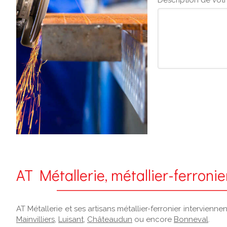
Description de votr
AT Métallerie, métallier-ferroni
AT Métallerie et ses artisans métallier-ferronier intervien
Mainvilliers
,
Luisant
,
Châteaudun
ou encore
Bonneval
.