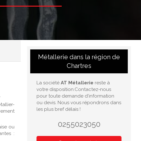
Métallerie dans la région de
Chartres
La société
AT Métallerie
reste à
votre disposition.Contactez-nous
.
pour toute demande d'information
ou devis. Nous vous répondrons dans
allier-
les plus bref délais !
èrement
0255023050
aise ou
ntes :